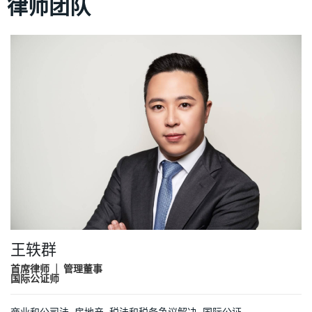
律师团队
王轶群
首席律师 ｜ 管理董事
国际公证师
商业和公司法
,
房地产
,
税法和税务争议解决
,
国际公证