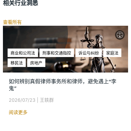
相关行业洞悉
查看所有
商业和公司法
刑事和交通指控
诉讼与纠纷
家庭法
移民法
房地产
如何辨别真假律师事务所和律师，避免遇上“李
鬼"
2026/07/23
|
王轶群
阅读更多