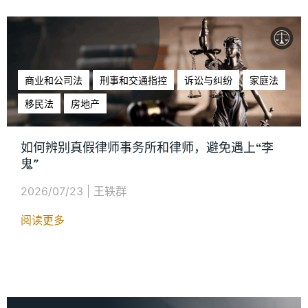
商业和公司法
刑事和交通指控
诉讼与纠纷
家庭法
移民法
房地产
如何辨别真假律师事务所和律师，避免遇上“李
鬼"
2026/07/23
|
王轶群
阅读更多