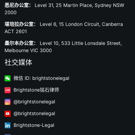
悉尼办公室：
Level 31, 25 Martin Place, Sydney NSW
2000
堪培拉办公室：
Level 6, 15 London Circuit, Canberra
ACT 2601
墨尔本办公室：
Level 10, 533 Little Lonsdale Street,
Melbourne VIC 3000
社交媒体
微信 ID: brightstonelegal
Brightstone铭石律师
@brightstonelegal
@brightstonelegal
Brightstone-Legal