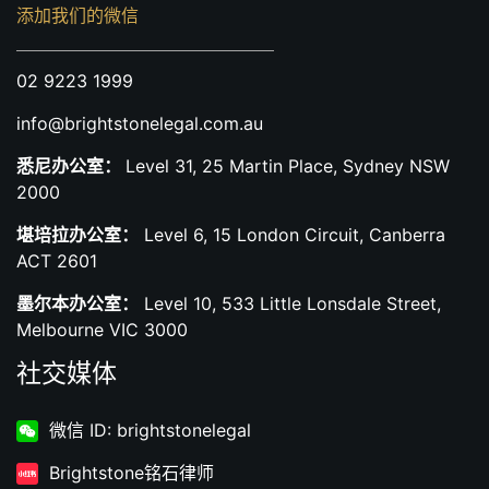
添加我们的微信
02 9223 1999
info@brightstonelegal.com.au
悉尼办公室：
Level 31, 25 Martin Place, Sydney NSW
2000
堪培拉办公室：
Level 6, 15 London Circuit, Canberra
ACT 2601
墨尔本办公室：
Level 10, 533 Little Lonsdale Street,
Melbourne VIC 3000
社交媒体
微信 ID: brightstonelegal
Brightstone铭石律师