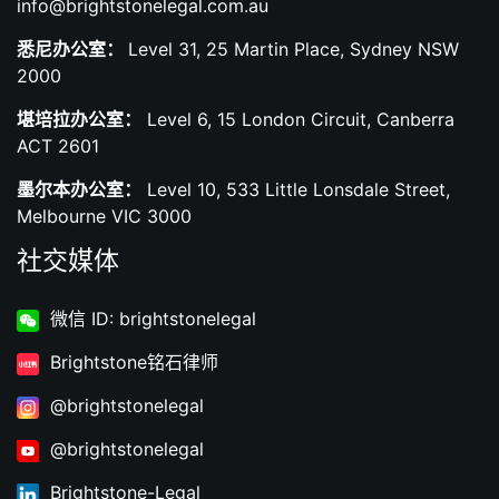
info@brightstonelegal.com.au
悉尼办公室：
Level 31, 25 Martin Place, Sydney NSW
2000
堪培拉办公室：
Level 6, 15 London Circuit, Canberra
ACT 2601
墨尔本办公室：
Level 10, 533 Little Lonsdale Street,
Melbourne VIC 3000
社交媒体
微信 ID: brightstonelegal
Brightstone铭石律师
@brightstonelegal
@brightstonelegal
Brightstone-Legal