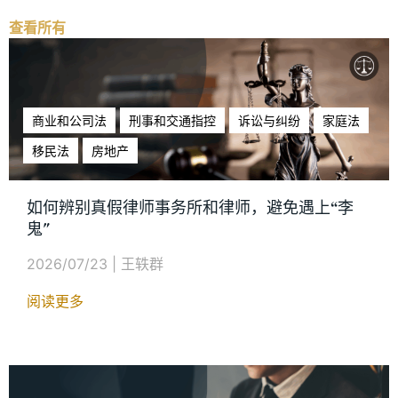
查看所有
商业和公司法
刑事和交通指控
诉讼与纠纷
家庭法
移民法
房地产
如何辨别真假律师事务所和律师，避免遇上“李
鬼"
2026/07/23
|
王轶群
阅读更多