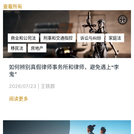
查看所有
商业和公司法
刑事和交通指控
诉讼与纠纷
家庭法
移民法
房地产
如何辨别真假律师事务所和律师，避免遇上“李
鬼"
2026/07/23
|
王轶群
阅读更多