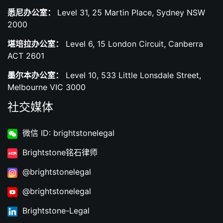
悉尼办公室：
Level 31, 25 Martin Place, Sydney NSW
2000
堪培拉办公室：
Level 6, 15 London Circuit, Canberra
ACT 2601
墨尔本办公室：
Level 10, 533 Little Lonsdale Street,
Melbourne VIC 3000
社交媒体
微信 ID: brightstonelegal
Brightstone铭石律师
@brightstonelegal
@brightstonelegal
Brightstone-Legal