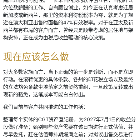
离岸迁移的可能性。一位来自西澳的软件创业者，当初辞去
六位数薪酬的工作、自掏腰包创业，如今正在认真考虑迁居
新加坡或新西兰，那里的资本利得税税率为零，就是为了规
避在澳大利亚出售时面临的47%有效税率。对于在亚太及新
西兰都有布局的客户而言，曾经只是顺带考虑的居住地与架
构安排，正在成为由税后收益驱动的核心决策。
现在应该怎么做
对大多数家族而言，当下正确的第一步是诊断，而不是立即
行动。在滚转优惠的具体条款、各州的印花税立场以及最终
的立法豁免条款尘埃落定之前贸然重组，一旦政策反转或出
现新的豁免，这笔成本可能白白付出。
我们目前与客户共同推进的工作包括：
整理每个实体的CGT资产登记册，为2027年7月1日的收益分
段做好准备；甄别哪些资产需要在该日期进行正式估值，并
尽早委托，赶在估值师排期爆满之前；对拟议出售交易进行