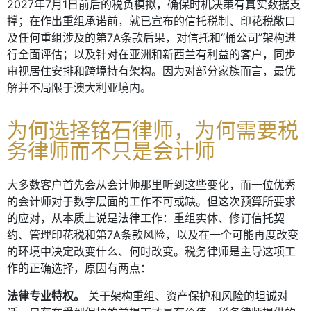
2027年7月1日前后的税负模拟，确保时机决策有真实数据支
撑；在作出重组承诺前，就已宣布的信托税制、印花税敞口
及任何重组涉及的第7A条款后果，对信托和“桶公司”架构进
行全面评估；以及针对在亚洲和新西兰有利益的客户，同步
审视居住安排和跨境持有架构。因为对部分家族而言，最优
解并不局限于澳大利亚境内。
为何选择铭石律师，为何需要税
务律师而不只是会计师
大多数客户首先会从会计师那里听到这些变化，而一位优秀
的会计师对于数字层面的工作不可或缺。但这次预算所要求
的应对，从本质上说是法律工作：重组实体、修订信托契
约、管理印花税和第7A条款风险，以及在一个可能再度改变
的环境中决定改变什么、何时改变。税务律师是主导这项工
作的正确选择，原因有两点：
法律专业特权。
关于架构重组、资产保护和风险的坦诚对