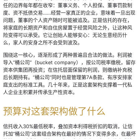
任的边界每年都在收窄：董事义务、个人担保、董事罚款制
度、资不抵债交易……经营一家真正的企业，意味着一旦出现
问题，董事的个人资产随时可能被追及。正是信托的存在，
将家庭的长期资产和自住房屋置于经营风险之外，让这种风
险变得可以承受。它让创始人能够安心：无论生意经历什
么，家人的安身之所不会受到波及。
围绕这一核心，逐渐形成了两种普遍且合法的做法。利润被
导入“桶公司”（bucket company），按公司税率缴税，留存
资本供集团再投资；在信托层面保留的利润，则缴纳补充税
后长期持有。“桶公司”同时也是管理第7A条款、有序安排家
庭支出的标准工具。几十年来，正是这套架构支撑着一代私
人企业主积累并传承生产性资本。
预算对这套架构做了什么
信托收入30%最低税率，叠加资本利得税折扣的取消，让信
托加“桶公司”这套组合架构在最好的情况下变得多余，在最坏