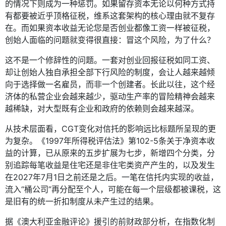
的情况下则成为一种惩罚。如果留存资本无论以何种方式持
有都要被近乎顶格征税，维系这套架构的核心理由就不复存
在。而如果资本收益无论您是否创业都像工资一样被征税，
创始人面临的问题就变得很直接：冒这个风险，为了什么？
这不是一个修辞性的问题。一套对创业回报征税如同工资、
却让创始人独自承担全部下行风险的制度，会让人越来越倾
向于选择做一名雇员，而非一个创建者。长此以往，这个经
济体的私营企业会越来越少，驱动生产率的冒险精神会越来
越稀缺，对大型既有企业和政府的依赖则会越来越深。
从技术层面看，CGT变化对信托的影响远比标题所呈现的更
为复杂。《1997年所得税评估法》第102-5条关于净资本收
益的计算，已从原来的五步扩展为七步，新增四个分类，分
别追踪每笔收益是住宅还是非住宅类资产产生的，以及发生
在2027年7月1日之前还是之后。一笔在信托内实现的收益，
流入“桶公司”再分配至个人，可能在每一个层级都被课税，这
是旧有的统一折扣制度从未产生过的结果。
据《澳大利亚金融评论》援引的前财政部分析，在指数化制