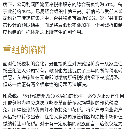
度下，公司利润回流至格税率股东的综合税负约为51%，高
于此前约46%，已属经合组织中第三高。若信托与受益人公
司均处于传递链条之中，合并税负可逼近63%。这些并非政
策设计的预期结果，而是将最低税率叠加在一个围绕折扣制
度构建的信托体系之上所产生的副作用。
重组的陷阱
面对信托税制的变化，最直接的应对方式是将资产从家庭信
托重组进入公司持有，政府也为此提供了三年的所得税滚转
优惠，允许家族在无需即时缴纳所得税的情况下完成调整。
但这一优惠有两个根本性的问题无法解决。
印花税。
转让税是州及领地层面的税种，迄今为止没有任何
州或领地为响应这次联邦变革而给予家族重组的印花税减
免。所得税滚转优惠并不能豁免印花税。将房产与商业资产
从信托中转移出去，在绝大多数司法管辖区均须按市场价值
缴纳转让印花税。对于有一定规模的家族而言，这仅仅是为