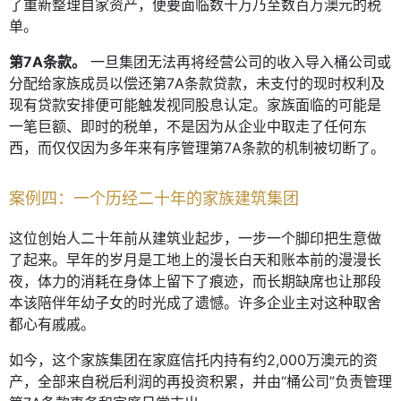
了重新整理自家资产，便要面临数十万乃至数百万澳元的税
单。
第7A条款。
一旦集团无法再将经营公司的收入导入桶公司或
分配给家族成员以偿还第7A条款贷款，未支付的现时权利及
现有贷款安排便可能触发视同股息认定。家族面临的可能是
一笔巨额、即时的税单，不是因为从企业中取走了任何东
西，而仅仅因为多年来有序管理第7A条款的机制被切断了。
案例四：一个历经二十年的家族建筑集团
这位创始人二十年前从建筑业起步，一步一个脚印把生意做
了起来。早年的岁月是工地上的漫长白天和账本前的漫漫长
夜，体力的消耗在身体上留下了痕迹，而长期缺席也让那段
本该陪伴年幼子女的时光成了遗憾。许多企业主对这种取舍
都心有戚戚。
如今，这个家族集团在家庭信托内持有约2,000万澳元的资
产，全部来自税后利润的再投资积累，并由“桶公司”负责管理