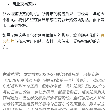
商业交易安排
那么这些决定的时机，所携带的税务后果，已经与一年前大
不相同。我们希望在问题形成之前就开始这场对话，而不是
事后再来补救。
如需了解这些变化对您具体情况的影响，欢迎联系我们的
税
务律师
与私人客户团队，安排一次保密、受特权保护的咨
询。
免责声明：
本文依据2026–27联邦预算措施、已提交的
《2026年税法修正案（税制改革第一号）法案》、《2026
年所得税税率修正案（税制改革第一号）法案》及2026年6
月18日宣布的进一步让步撰写。截至发稿日，相关法案尚未
获得通过，仍在参议院委员会审查阶段。全权信托收入30%
最低税率及重组滚转优惠均为已宣布的政策意向，尚未以立
法形式提出。文中所列税率及数据仅供参考，具体结果因个