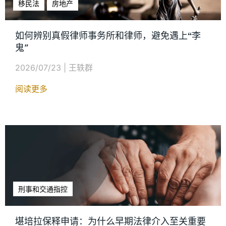
移民法
房地产
如何辨别真假律师事务所和律师，避免遇上“李
鬼"
2026/07/23
|
王轶群
阅读更多
刑事和交通指控
堪培拉保释申请：为什么早期法律介入至关重要