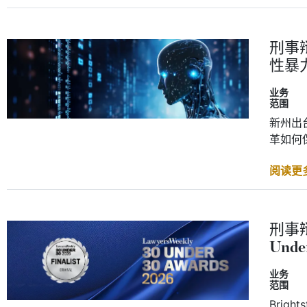
刑事
性暴
业务
范围
新州出
革如何
阅读更
刑事辩
Und
业务
范围
Bright