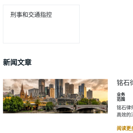
刑事和交通指控
新闻文章
铭石
业务
范围
铭石律
高效的
阅读更