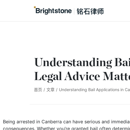
Understanding Bai
Legal Advice Matt
首页
/
文章
/
Understanding Bail Applications in C
Being arrested in Canberra can have serious and immedia
consequences. Whether you’re granted bail often determi