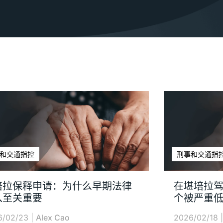
和交通指控
刑事和交通指
培拉保释申请：为什么早期法律
在堪培拉
入至关重要
个被严重
6/02/23
|
Alex Cao
2026/02/18