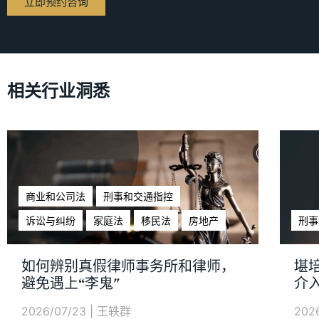
立即预约咨询
相关行业洞悉
商业和公司法
刑事和交通指控
诉讼与纠纷
家庭法
移民法
房地产
刑事
如何辨别真假律师事务所和律师，
堪
避免遇上“李鬼"
介
2026/07/23
|
王轶群
202