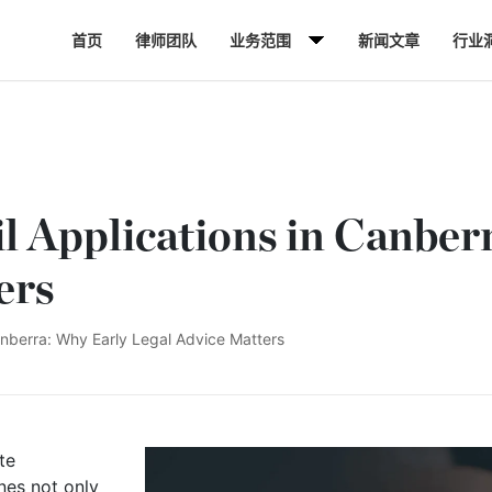
首页
律师团队
业务范围
新闻文章
行业
l Applications in Canber
ers
anberra: Why Early Legal Advice Matters
te
nes not only