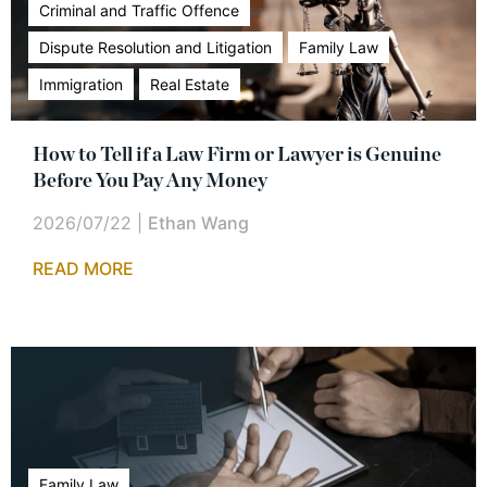
Criminal and Traffic Offence
Dispute Resolution and Litigation
Family Law
Immigration
Real Estate
How to Tell if a Law Firm or Lawyer is Genuine
Before You Pay Any Money
2026/07/22
|
Ethan Wang
READ MORE
Family Law