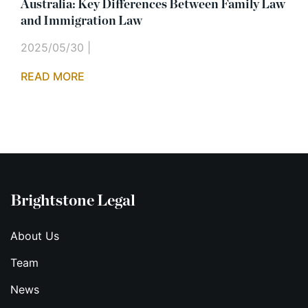
Australia: Key Differences Between Family Law
and Immigration Law
2025/05/30
|
READ MORE
Brightstone Legal
About Us
Team
News