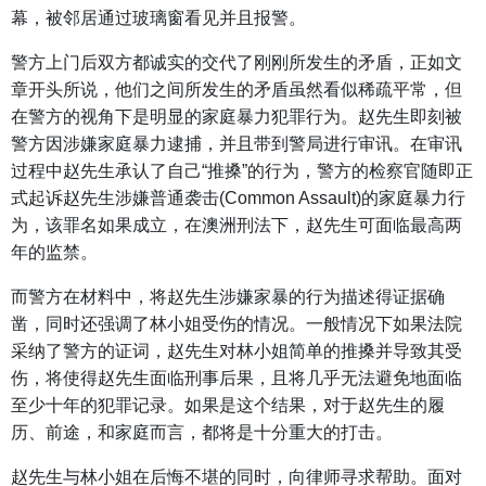
幕，被邻居通过玻璃窗看见并且报警。
警方上门后双方都诚实的交代了刚刚所发生的矛盾，正如文
章开头所说，他们之间所发生的矛盾虽然看似稀疏平常，但
在警方的视角下是明显的家庭暴力犯罪行为。赵先生即刻被
警方因涉嫌家庭暴力逮捕，并且带到警局进行审讯。在审讯
过程中赵先生承认了自己“推搡”的行为，警方的检察官随即正
式起诉赵先生涉嫌普通袭击(Common Assault)的家庭暴力行
为，该罪名如果成立，在澳洲刑法下，赵先生可面临最高两
年的监禁。
而警方在材料中，将赵先生涉嫌家暴的行为描述得证据确
凿，同时还强调了林小姐受伤的情况。一般情况下如果法院
采纳了警方的证词，赵先生对林小姐简单的推搡并导致其受
伤，将使得赵先生面临刑事后果，且将几乎无法避免地面临
至少十年的犯罪记录。如果是这个结果，对于赵先生的履
历、前途，和家庭而言，都将是十分重大的打击。
赵先生与林小姐在后悔不堪的同时，向律师寻求帮助。面对