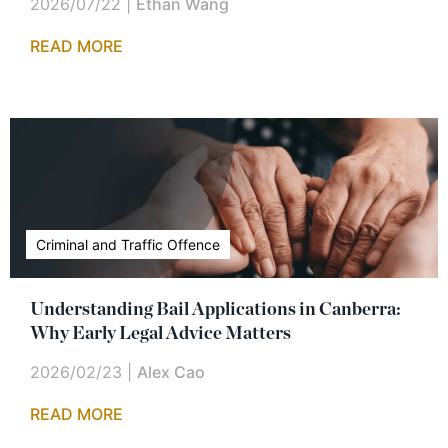
2026/07/22
|
Ethan Wang
READ MORE
Criminal and Traffic Offence
Understanding Bail Applications in Canberra:
Why Early Legal Advice Matters
2026/02/23
|
Alex Cao
READ MORE