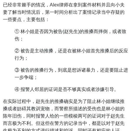
已经非常棘手的情况，Alex律师在拿到案件材料并且向小夫
妻了解当时情况后，第一时间分析出了案情记录当中存疑的
一些要点，主要包括：
① 林小姐是否因为被告(赵先生)的推搡而摔倒，或者致
伤；
② 被告是主动推搡，还是在被林小姐首先推搡后的反应
行为；
③ 被告的推搡行为，到底是想诉诸暴力，还是要阻止进
一步争端；
④ 报警人邻居的证词是否不够真实或者涉嫌引导。
在实际过程中，赵先生的推搡确实是为了阻止林小姐继续推
搡或者妨碍其教训宠物，而警察所描述的受伤也是林小姐的
陈年旧伤，同时报警人给的一些模棱两可的证词对于赵先生
而言极为不利。但这些在警方的记录当中，都是以对于赵先
生极为不利的方式进行描述和控诉，同时还有相应的人证。