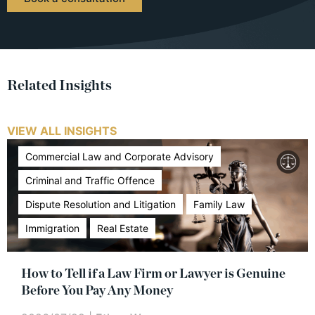
Related Insights
VIEW ALL INSIGHTS
Commercial Law and Corporate Advisory
Criminal and Traffic Offence
Dispute Resolution and Litigation
Family Law
Immigration
Real Estate
How to Tell if a Law Firm or Lawyer is Genuine
Before You Pay Any Money