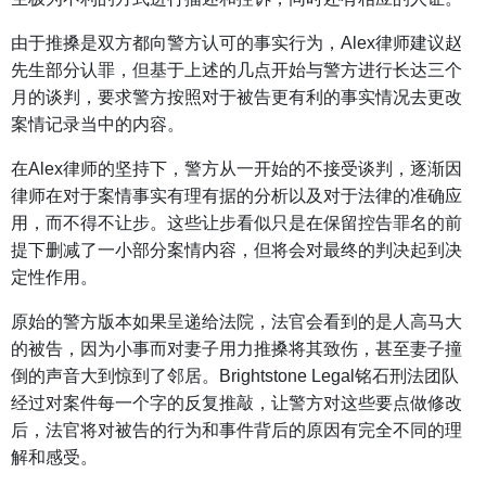
由于推搡是双方都向警方认可的事实行为，Alex律师建议赵
先生部分认罪，但基于上述的几点开始与警方进行长达三个
月的谈判，要求警方按照对于被告更有利的事实情况去更改
案情记录当中的内容。
在Alex律师的坚持下，警方从一开始的不接受谈判，逐渐因
律师在对于案情事实有理有据的分析以及对于法律的准确应
用，而不得不让步。这些让步看似只是在保留控告罪名的前
提下删减了一小部分案情内容，但将会对最终的判决起到决
定性作用。
原始的警方版本如果呈递给法院，法官会看到的是人高马大
的被告，因为小事而对妻子用力推搡将其致伤，甚至妻子撞
倒的声音大到惊到了邻居。Brightstone Legal铭石刑法团队
经过对案件每一个字的反复推敲，让警方对这些要点做修改
后，法官将对被告的行为和事件背后的原因有完全不同的理
解和感受。