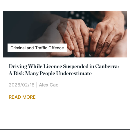
Criminal and Traffic Offence
Driving While Licence Suspended in Canberra:
A Risk Many People Underestimate
2026/02/18
|
Alex Cao
READ MORE