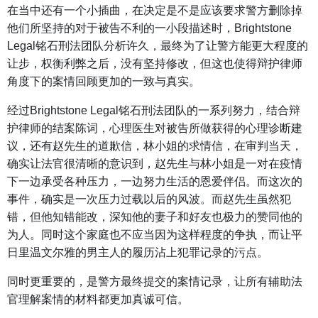
在当中还有一个小插曲，在决定是不是应该要求警方删除掉
他们所坚持的对于被告不利的一小段描述时，Brightstone
Legal铭石刑法团队分析许久，最终为了让警方能更大程度的
让步，权衡利弊之后，没有坚持修改，但这也使得辩护律师
角度下的案情回顾更加的一致与真实。
经过Brightstone Legal铭石刑法团队的一系列努力，结合辩
护律师的结案陈词，心理医生对被告所做获得的心理诊断建
议，还有赵先生的道歉信，林小姐的求情信，在审判当天，
确实让法官很清晰的意识到，赵先生与林小姐是一对在疫情
下一边承受各种压力，一边努力生活的恩爱伴侣。而这次的
事件，确实是一次压力过载以后的风波。而赵先生虽然犯
错，但他知错能改，深知他的妻子和好友也极力的赞同他的
为人。同时这个家庭也不应当因为这样程度的争执，而让平
日里温文尔雅的男主人的履历沾上犯罪记录的污点。
同时更重要的，是警方最终提交的案情记录，让所有辅助法
官理解案情的材料都更加真诚可信。