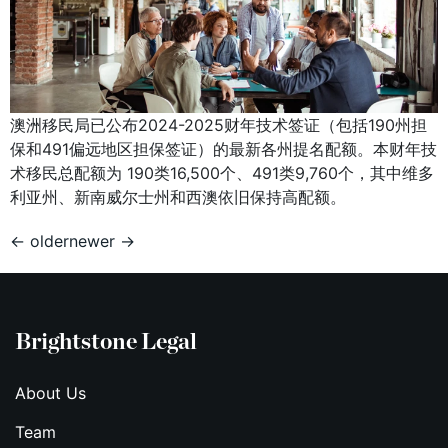
澳洲移民局已公布2024-2025财年技术签证（包括190州担
保和491偏远地区担保签证）的最新各州提名配额。本财年技
术移民总配额为 190类16,500个、491类9,760个，其中维多
利亚州、新南威尔士州和西澳依旧保持高配额。
←
older
newer
→
Brightstone Legal
About Us
Team