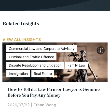
Related Insights
VIEW ALL INSIGHTS
Commercial Law and Corporate Advisory
Criminal and Traffic Offence
Dispute Resolution and Litigation
Family Law
Immigration
Real Estate
How to Tell if a Law Firm or Lawyer is Genuine
Before You Pay Any Money
2026/07/22
|
Ethan Wang