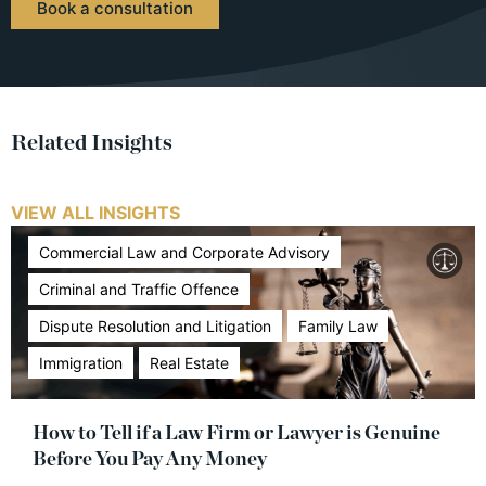
Book a consultation
Related Insights
VIEW ALL INSIGHTS
Commercial Law and Corporate Advisory
Criminal and Traffic Offence
Dispute Resolution and Litigation
Family Law
Immigration
Real Estate
How to Tell if a Law Firm or Lawyer is Genuine
Before You Pay Any Money