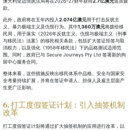
澳大利亚边境执法局将在2026–27财年获得
2.7亿澳元
追加拨
款。
此外，政府将在五年内投入
2.074亿澳元
用于打击反犹主
义、暴力极端主义及仇恨行为。其中
1,360万澳元
将拨给移
民局，用于落实《2026年反犹主义、仇恨与极端主义（刑事
与移民法）法案》的移民相关条款，包括扩大签证拒签与取
消权力，以及强化《1958年移民法》下的品格测试适用范
围。同时，政府已与 Secure Journeys Pty Ltd 签署新的拘
留中心服务合同。
整体来看，这些措施反映出移民体系中品格、安全与国家安
全考量持续扩展，并将在签证申请人、担保人及雇主层面产
生更广泛影响。
6. 打工度假签证计划：引入抽签机制
改革
打工度假签证计划将通过扩大抽签机制的应用进行改革，以