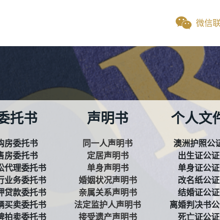
微信
委托书
声明书
个人文
购房委托书
同一人声明书
澳洲护照公
售房委托书
定居声明书
出生证公证
讼代理委托书
单身声明书
单身证公证
行业务委托书
婚姻状况声明书
改名纸公证
押贷款委托书
亲属关系声明书
结婚证公证
辆买卖委托书
法定监护人声明书
离婚判决书公
牌拍卖委托书
接受遗产声明书
死亡证公证